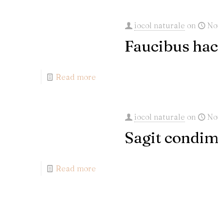
iocol naturale
on
No
Faucibus hac
Read more
iocol naturale
on
No
Sagit condi
Read more