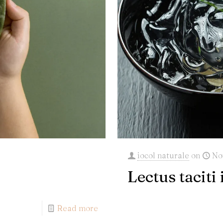
iocol naturale
on
No
Lectus taciti
Read more