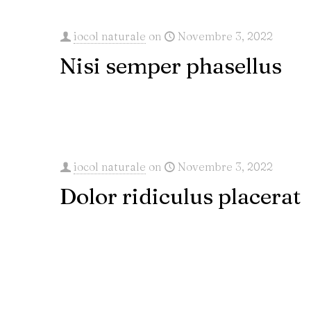
iocol naturale
on
Novembre 3, 2022
Nisi semper phasellus
iocol naturale
on
Novembre 3, 2022
Dolor ridiculus placerat