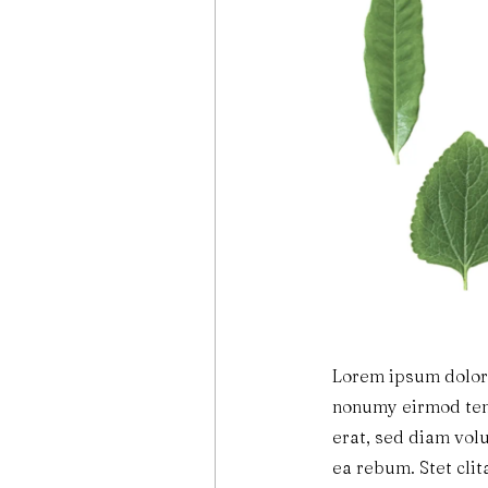
Lorem ipsum dolor 
nonumy eirmod tem
erat, sed diam vol
ea rebum. Stet cli