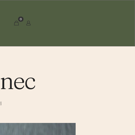
0
onec
d