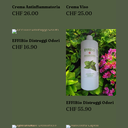
Crema Antinfiammatoria
Crema Viso
CHF
26.00
CHF
25.00
EFFIBio Distruggi Odori
CHF
16.90
EFFIBio Distruggi Odori
CHF
55.90