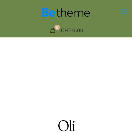
0
CHF 0.00
Oli