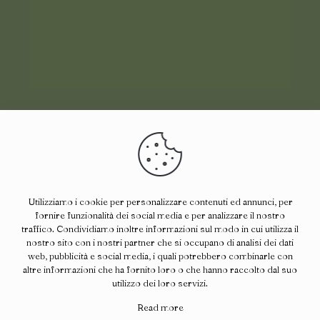
Utilizziamo i cookie per personalizzare contenuti ed annunci, per
fornire funzionalità dei social media e per analizzare il nostro
traffico. Condividiamo inoltre informazioni sul modo in cui utilizza il
nostro sito con i nostri partner che si occupano di analisi dei dati
web, pubblicità e social media, i quali potrebbero combinarle con
altre informazioni che ha fornito loro o che hanno raccolto dal suo
utilizzo dei loro servizi.
Ci trovate anche su :
Read more