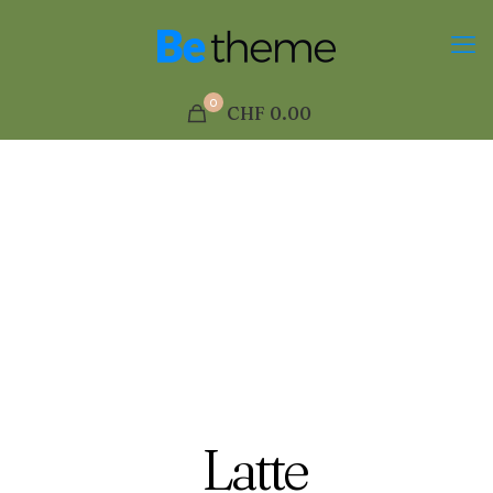
0
CHF 0.00
Latte