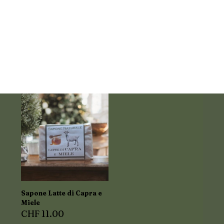
Sapone Latte di Capra e
Miele
CHF
11.00