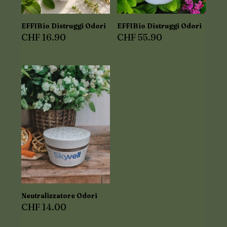
EFFIBio Distruggi Odori
EFFIBio Distruggi Odori
CHF
16.90
CHF
55.90
Neutralizzatore Odori
CHF
14.00