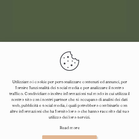
Utilizziamo i cookie per personalizzare contenuti ed annunci, per
fornire funzionalità dei social media e per analizzare il nostro
traffico. Condividiamo inoltre informazioni sul modo in cui utilizza il
nostro sito con i nostri partner che si occupano di analisi dei dati
web, pubblicità e social media, i quali potrebbero combinarle con
altre informazioni che ha fornito loro o che hanno raccolto dal suo
utilizzo dei loro servizi.
Ci trovate anche su :
Read more